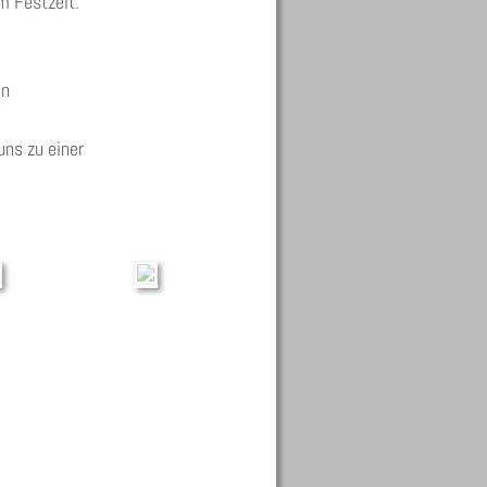
m Festzelt. 
n 
uns zu einer