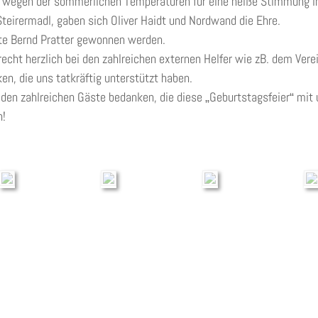
ur wegen der sommerlichen Temperaturen für eine heiße Stimmung i
eirermadl, gaben sich Oliver Haidt und Nordwand die Ehre. 
te Bernd Pratter gewonnen werden. 
echt herzlich bei den zahlreichen externen Helfer wie zB. dem Verei
en, die uns tatkräftig unterstützt haben.  
 den zahlreichen Gäste bedanken, die diese 
Geburtstagsfeier
 mit 
„
“
n!