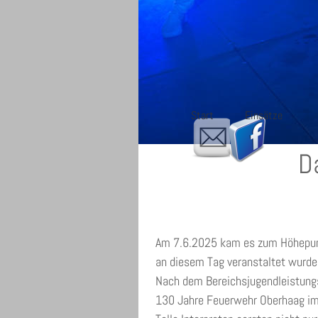
Start
Einsätze
D
Am 7.6.2025 kam es zum Höhepunk
an diesem Tag veranstaltet wurde
Nach dem Bereichsjugendleistungs
130 Jahre Feuerwehr Oberhaag im