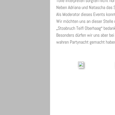
Tolle Interpreten sorgten nicht n
Neben Adriana und Natascha das St
Als Moderator dieses Events konn
Wir möchten uns an dieser Stelle r
Stoabruch Teifl Oberhaag
 bedank
„
“
Besonders dürfen wir uns aber bei
wahren Partynacht gemacht habe